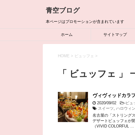
青空ブログ
本ページはプロモーションが含まれています
ホーム
サイトマップ
HOME
>
ビュッフェ
>
「 ビュッフェ 」 
ヴィヴィッドカラ
2020/09/02
-
ビュ
スイーツ
,
ハロウィ
名古屋の「ストリングスホ
デザートビュッフェが開
（VIVID COLORFUL …