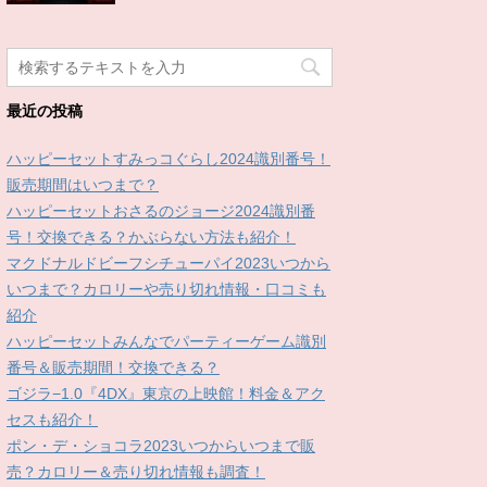
最近の投稿
ハッピーセットすみっコぐらし2024識別番号！
販売期間はいつまで？
ハッピーセットおさるのジョージ2024識別番
号！交換できる？かぶらない方法も紹介！
マクドナルドビーフシチューパイ2023いつから
いつまで？カロリーや売り切れ情報・口コミも
紹介
ハッピーセットみんなでパーティーゲーム識別
番号＆販売期間！交換できる？
ゴジラ−1.0『4DX』東京の上映館！料金＆アク
セスも紹介！
ポン・デ・ショコラ2023いつからいつまで販
売？カロリー＆売り切れ情報も調査！