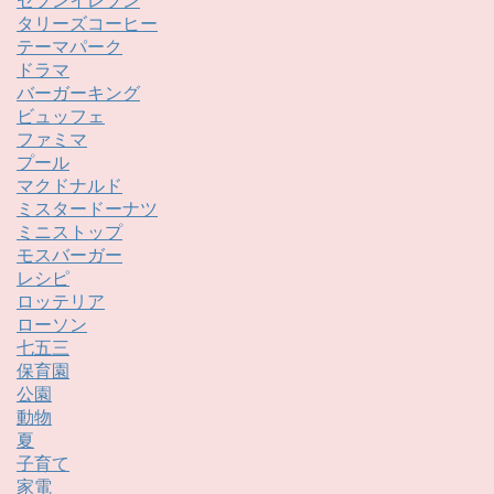
セブンイレブン
タリーズコーヒー
テーマパーク
ドラマ
バーガーキング
ビュッフェ
ファミマ
プール
マクドナルド
ミスタードーナツ
ミニストップ
モスバーガー
レシピ
ロッテリア
ローソン
七五三
保育園
公園
動物
夏
子育て
家電