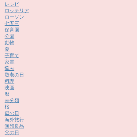
レシピ
ロッテリア
ローソン
七五三
保育園
公園
動物
夏
子育て
家電
悩み
敬老の日
料理
映画
暦
未分類
桜
母の日
海外旅行
無印良品
父の日