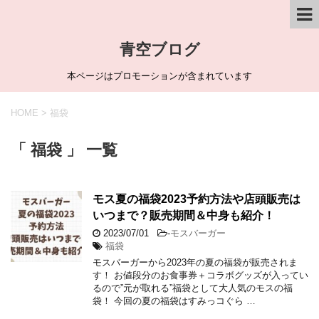
青空ブログ
本ページはプロモーションが含まれています
HOME
>
福袋
「 福袋 」 一覧
モス夏の福袋2023予約方法や店頭販売は
いつまで？販売期間＆中身も紹介！
2023/07/01
-
モスバーガー
福袋
モスバーガーから2023年の夏の福袋が販売されま
す！ お値段分のお食事券＋コラボグッズが入ってい
るので”元が取れる”福袋として大人気のモスの福
袋！ 今回の夏の福袋はすみっコぐら …