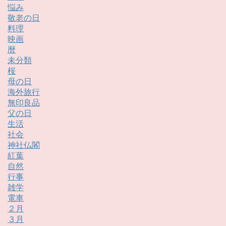
悩み
敬老の日
料理
映画
暦
未分類
桜
母の日
海外旅行
無印良品
父の日
生活
社会
神社仏閣
紅葉
自然
行事
雑学
電車
２月
３月