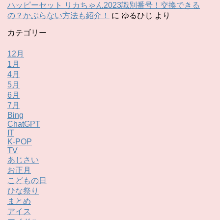
ハッピーセット リカちゃん2023識別番号！交換できる
の？かぶらない方法も紹介！
に
ゆるひじ
より
カテゴリー
12月
1月
4月
5月
6月
7月
Bing
ChatGPT
IT
K-POP
TV
あじさい
お正月
こどもの日
ひな祭り
まとめ
アイス