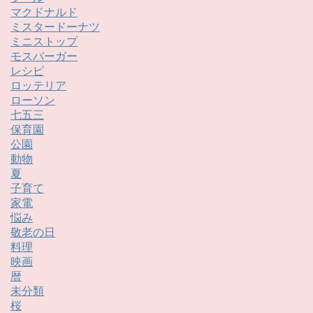
マクドナルド
ミスタードーナツ
ミニストップ
モスバーガー
レシピ
ロッテリア
ローソン
七五三
保育園
公園
動物
夏
子育て
家電
悩み
敬老の日
料理
映画
暦
未分類
桜