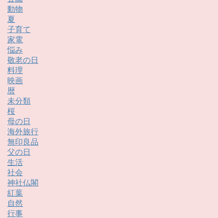
動物
夏
子育て
家電
悩み
敬老の日
料理
映画
暦
未分類
桜
母の日
海外旅行
無印良品
父の日
生活
社会
神社仏閣
紅葉
自然
行事