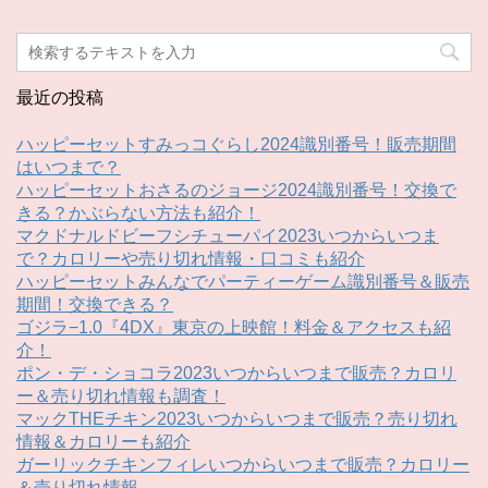
最近の投稿
ハッピーセットすみっコぐらし2024識別番号！販売期間
はいつまで？
ハッピーセットおさるのジョージ2024識別番号！交換で
きる？かぶらない方法も紹介！
マクドナルドビーフシチューパイ2023いつからいつま
で？カロリーや売り切れ情報・口コミも紹介
ハッピーセットみんなでパーティーゲーム識別番号＆販売
期間！交換できる？
ゴジラ−1.0『4DX』東京の上映館！料金＆アクセスも紹
介！
ポン・デ・ショコラ2023いつからいつまで販売？カロリ
ー＆売り切れ情報も調査！
マックTHEチキン2023いつからいつまで販売？売り切れ
情報＆カロリーも紹介
ガーリックチキンフィレいつからいつまで販売？カロリー
＆売り切れ情報