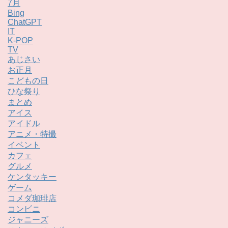
7月
Bing
ChatGPT
IT
K-POP
TV
あじさい
お正月
こどもの日
ひな祭り
まとめ
アイス
アイドル
アニメ・特撮
イベント
カフェ
グルメ
ケンタッキー
ゲーム
コメダ珈琲店
コンビニ
ジャニーズ