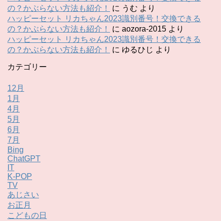
の？かぶらない方法も紹介！
に
うむ
より
ハッピーセット リカちゃん2023識別番号！交換できる
の？かぶらない方法も紹介！
に
aozora-2015
より
ハッピーセット リカちゃん2023識別番号！交換できる
の？かぶらない方法も紹介！
に
ゆるひじ
より
カテゴリー
12月
1月
4月
5月
6月
7月
Bing
ChatGPT
IT
K-POP
TV
あじさい
お正月
こどもの日