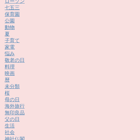
ローソン
七五三
保育園
公園
動物
夏
子育て
家電
悩み
敬老の日
料理
映画
暦
未分類
桜
母の日
海外旅行
無印良品
父の日
生活
社会
神社仏閣