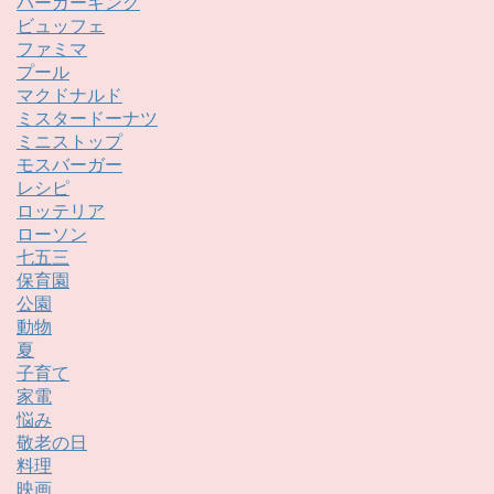
バーガーキング
ビュッフェ
ファミマ
プール
マクドナルド
ミスタードーナツ
ミニストップ
モスバーガー
レシピ
ロッテリア
ローソン
七五三
保育園
公園
動物
夏
子育て
家電
悩み
敬老の日
料理
映画