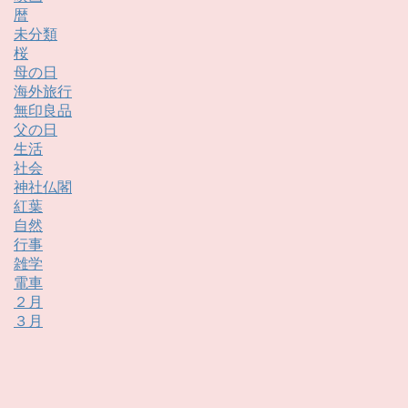
暦
未分類
桜
母の日
海外旅行
無印良品
父の日
生活
社会
神社仏閣
紅葉
自然
行事
雑学
電車
２月
３月