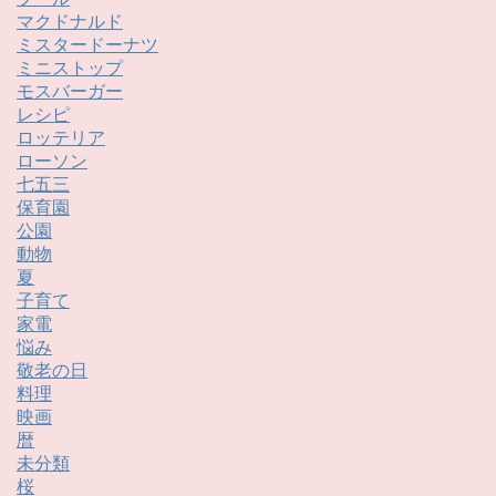
マクドナルド
ミスタードーナツ
ミニストップ
モスバーガー
レシピ
ロッテリア
ローソン
七五三
保育園
公園
動物
夏
子育て
家電
悩み
敬老の日
料理
映画
暦
未分類
桜