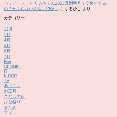
ハッピーセット リカちゃん2023識別番号！交換できる
の？かぶらない方法も紹介！
に
ゆるひじ
より
カテゴリー
12月
1月
4月
5月
6月
7月
Bing
ChatGPT
IT
K-POP
TV
あじさい
お正月
こどもの日
ひな祭り
まとめ
アイス