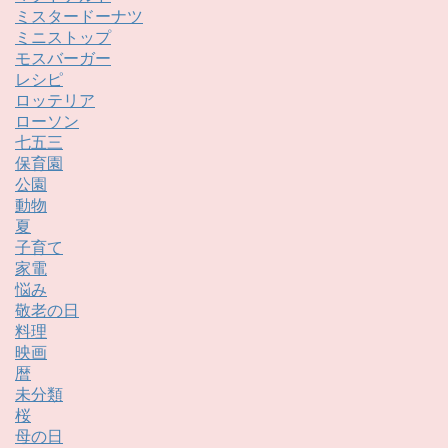
ミスタードーナツ
ミニストップ
モスバーガー
レシピ
ロッテリア
ローソン
七五三
保育園
公園
動物
夏
子育て
家電
悩み
敬老の日
料理
映画
暦
未分類
桜
母の日