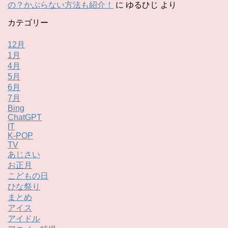
の？かぶらない方法も紹介！
に
ゆるひじ
より
カテゴリー
12月
1月
4月
5月
6月
7月
Bing
ChatGPT
IT
K-POP
TV
あじさい
お正月
こどもの日
ひな祭り
まとめ
アイス
アイドル