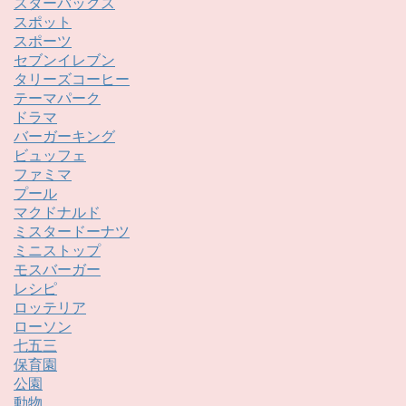
スターバックス
スポット
スポーツ
セブンイレブン
タリーズコーヒー
テーマパーク
ドラマ
バーガーキング
ビュッフェ
ファミマ
プール
マクドナルド
ミスタードーナツ
ミニストップ
モスバーガー
レシピ
ロッテリア
ローソン
七五三
保育園
公園
動物