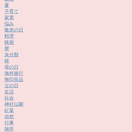
夏
子育て
家電
悩み
敬老の日
料理
映画
暦
未分類
桜
母の日
海外旅行
無印良品
父の日
生活
社会
神社仏閣
紅葉
自然
行事
雑学