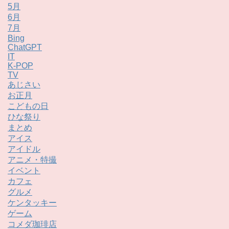
5月
6月
7月
Bing
ChatGPT
IT
K-POP
TV
あじさい
お正月
こどもの日
ひな祭り
まとめ
アイス
アイドル
アニメ・特撮
イベント
カフェ
グルメ
ケンタッキー
ゲーム
コメダ珈琲店