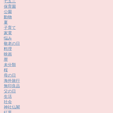
七五三
保育園
公園
動物
夏
子育て
家電
悩み
敬老の日
料理
映画
暦
未分類
桜
母の日
海外旅行
無印良品
父の日
生活
社会
神社仏閣
紅葉