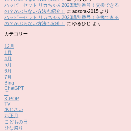
ハッピーセット リカちゃん2023識別番号！交換できる
の？かぶらない方法も紹介！
に
aozora-2015
より
ハッピーセット リカちゃん2023識別番号！交換できる
の？かぶらない方法も紹介！
に
ゆるひじ
より
カテゴリー
12月
1月
4月
5月
6月
7月
Bing
ChatGPT
IT
K-POP
TV
あじさい
お正月
こどもの日
ひな祭り