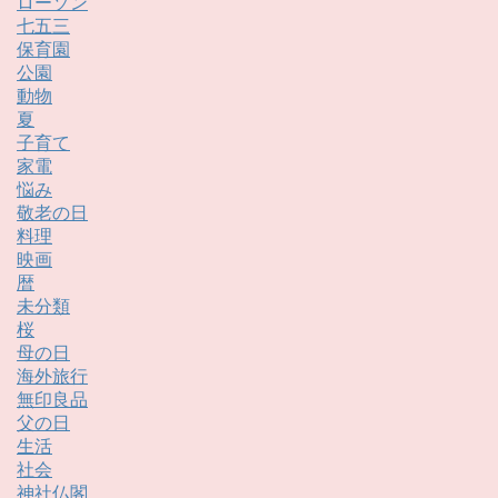
ローソン
七五三
保育園
公園
動物
夏
子育て
家電
悩み
敬老の日
料理
映画
暦
未分類
桜
母の日
海外旅行
無印良品
父の日
生活
社会
神社仏閣