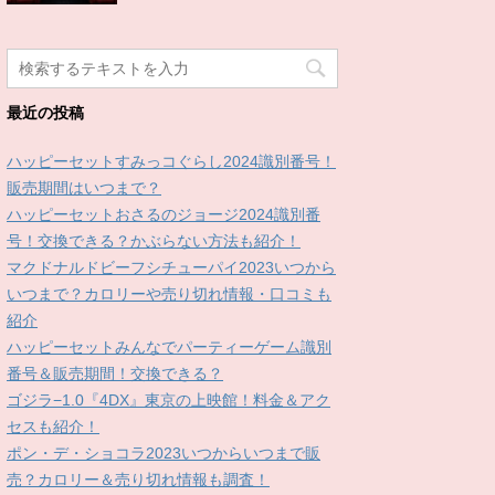
最近の投稿
ハッピーセットすみっコぐらし2024識別番号！
販売期間はいつまで？
ハッピーセットおさるのジョージ2024識別番
号！交換できる？かぶらない方法も紹介！
マクドナルドビーフシチューパイ2023いつから
いつまで？カロリーや売り切れ情報・口コミも
紹介
ハッピーセットみんなでパーティーゲーム識別
番号＆販売期間！交換できる？
ゴジラ−1.0『4DX』東京の上映館！料金＆アク
セスも紹介！
ポン・デ・ショコラ2023いつからいつまで販
売？カロリー＆売り切れ情報も調査！