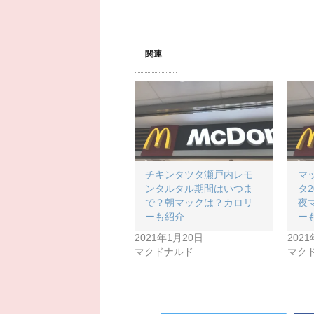
関連
チキンタツタ瀬戸内レモ
マ
ンタルタル期間はいつま
タ
で？朝マックは？カロリ
夜
ーも紹介
ー
2021年1月20日
202
マクドナルド
マク