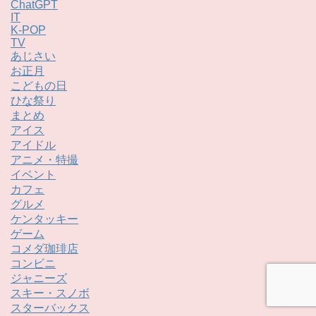
ChatGPT
IT
K-POP
TV
あじさい
お正月
こどもの日
ひな祭り
まとめ
アイス
アイドル
アニメ・特撮
イベント
カフェ
グルメ
ケンタッキー
ゲーム
コメダ珈琲店
コンビニ
ジャニーズ
スキー・スノボ
スターバックス