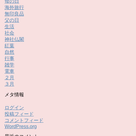
母の日
海外旅行
無印良品
父の日
生活
社会
神社仏閣
紅葉
自然
行事
雑学
電車
２月
３月
メタ情報
ログイン
投稿フィード
コメントフィード
WordPress.org