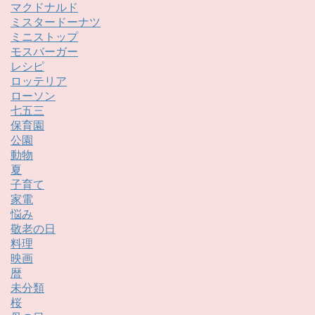
マクドナルド
ミスタードーナツ
ミニストップ
モスバーガー
レシピ
ロッテリア
ローソン
七五三
保育園
公園
動物
夏
子育て
家電
悩み
敬老の日
料理
映画
暦
未分類
桜