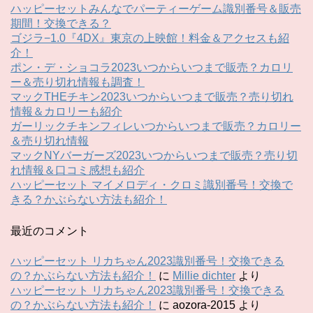
ハッピーセットみんなでパーティーゲーム識別番号＆販売
期間！交換できる？
ゴジラ−1.0『4DX』東京の上映館！料金＆アクセスも紹
介！
ポン・デ・ショコラ2023いつからいつまで販売？カロリ
ー＆売り切れ情報も調査！
マックTHEチキン2023いつからいつまで販売？売り切れ
情報＆カロリーも紹介
ガーリックチキンフィレいつからいつまで販売？カロリー
＆売り切れ情報
マックNYバーガーズ2023いつからいつまで販売？売り切
れ情報＆口コミ感想も紹介
ハッピーセット マイメロディ・クロミ識別番号！交換で
きる？かぶらない方法も紹介！
最近のコメント
ハッピーセット リカちゃん2023識別番号！交換できる
の？かぶらない方法も紹介！
に
Millie dichter
より
ハッピーセット リカちゃん2023識別番号！交換できる
の？かぶらない方法も紹介！
に
aozora-2015
より