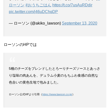
ローソン
#おうちごはん
https://t.co/7usAuRDdir
pic.twitter.com/j46uDChqDP
— ローソン (@akiko_lawson)
September 13, 2020
ローソンのHPでは
5種のチーズをブレンドしたとろーりチーズソースとあっさ
り塩味の肉あんを、デュラム小麦のもちふわ食感の自然な
色合いの黄色生地で包みました。
ローソン公式HPより引用（
https://www.lawson.co.jp/
）