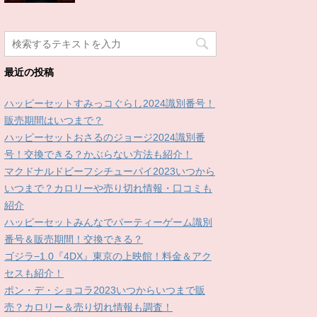
最近の投稿
ハッピーセットすみっコぐらし2024識別番号！
販売期間はいつまで？
ハッピーセットおさるのジョージ2024識別番
号！交換できる？かぶらない方法も紹介！
マクドナルドビーフシチューパイ2023いつから
いつまで？カロリーや売り切れ情報・口コミも
紹介
ハッピーセットみんなでパーティーゲーム識別
番号＆販売期間！交換できる？
ゴジラ−1.0『4DX』東京の上映館！料金＆アク
セスも紹介！
ポン・デ・ショコラ2023いつからいつまで販
売？カロリー＆売り切れ情報も調査！