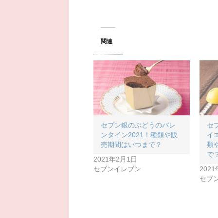
関連
セブン銀のぶどうのバレ
セ
ンタイン2021！種類や販
イ
売期間はいつまで？
類
で
2021年2月1日
セブンイレブン
202
セブ