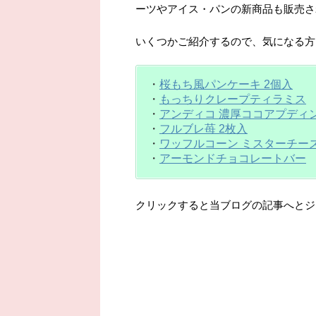
ーツやアイス・パンの新商品も販売さ
いくつかご紹介するので、気になる方
・
桜もち風パンケーキ 2個入
・
もっちりクレープティラミス
・
アンディコ 濃厚ココアプディ
・
フルブレ苺 2枚入
・
ワッフルコーン ミスターチー
・
アーモンドチョコレートバー
クリックすると当ブログの記事へとジ