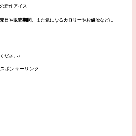
の新作アイス
売日
や
販売期間
、また気になる
カロリー
や
お値段
などに
ください♪
スポンサーリンク