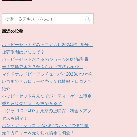
最近の投稿
ハッピーセットすみっコぐらし2024識別番号！
販売期間はいつまで？
ハッピーセットおさるのジョージ2024識別番
号！交換できる？かぶらない方法も紹介！
マクドナルドビーフシチューパイ2023いつから
いつまで？カロリーや売り切れ情報・口コミも
紹介
ハッピーセットみんなでパーティーゲーム識別
番号＆販売期間！交換できる？
ゴジラ−1.0『4DX』東京の上映館！料金＆アク
セスも紹介！
ポン・デ・ショコラ2023いつからいつまで販
売？カロリー＆売り切れ情報も調査！