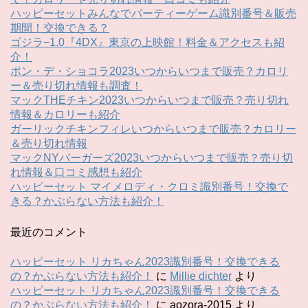
ハッピーセットみんなでパーティーゲーム識別番号＆販売
期間！交換できる？
ゴジラ−1.0『4DX』東京の上映館！料金＆アクセスも紹
介！
ポン・デ・ショコラ2023いつからいつまで販売？カロリ
ー＆売り切れ情報も調査！
マックTHEチキン2023いつからいつまで販売？売り切れ
情報＆カロリーも紹介
ガーリックチキンフィレいつからいつまで販売？カロリー
＆売り切れ情報
マックNYバーガーズ2023いつからいつまで販売？売り切
れ情報＆口コミ感想も紹介
ハッピーセット マイメロディ・クロミ識別番号！交換で
きる？かぶらない方法も紹介！
最近のコメント
ハッピーセット リカちゃん2023識別番号！交換できる
の？かぶらない方法も紹介！
に
Millie dichter
より
ハッピーセット リカちゃん2023識別番号！交換できる
の？かぶらない方法も紹介！
に
aozora-2015
より