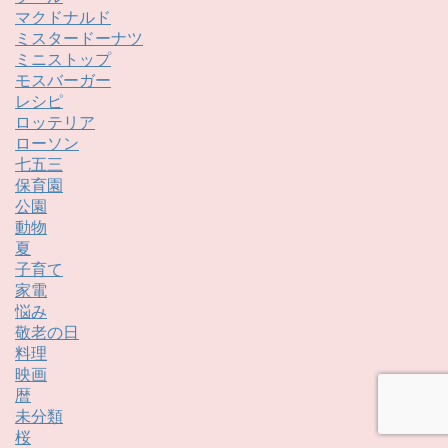
マクドナルド
ミスタードーナツ
ミニストップ
モスバーガー
レシピ
ロッテリア
ローソン
七五三
保育園
公園
動物
夏
子育て
家電
悩み
敬老の日
料理
映画
暦
未分類
桜