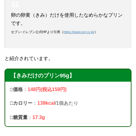
卵の卵黄（きみ）だけを使用したなめらかなプリン
です。
セブン-イレブン公式HPより引用（
https://www.sej.co.jp/
）
と紹介されています。
【きみだけのプリン95g】
□価格
：
148円(税込159円)
□カロリー
：
139kcal
/1個あたり
□
糖質量
：
17.3g