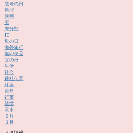
敬老の日
料理
映画
暦
未分類
桜
母の日
海外旅行
無印良品
父の日
生活
社会
神社仏閣
紅葉
自然
行事
雑学
電車
２月
３月
メタ情報