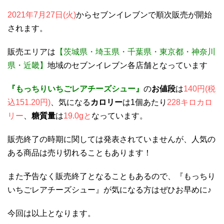
2021年7月27日(火)
からセブンイレブンで順次販売が開始
されます。
販売エリアは
【茨城県・埼玉県・千葉県・東京都・神奈川
県・近畿】
地域のセブンイレブン各店舗となっています
『もっちりいちごレアチーズシュー』
の
お値段
は
140円(税
込151.20円)
、気になる
カロリー
は1個あたり
228キロカロ
リー
、
糖質量
は
19.0gと
なっています。
販売終了の時期に関しては発表されていませんが、人気の
ある商品は売り切れることもあります！
また予告なく販売終了となることもあるので、『もっちり
いちごレアチーズシュー』が気になる方はぜひお早めに♪
今回は以上となります。