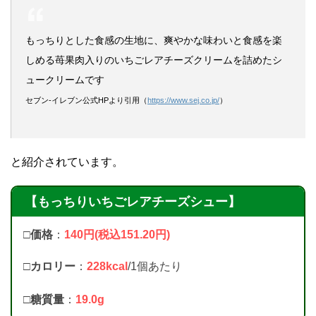
もっちりとした食感の生地に、爽やかな味わいと食感を楽
しめる苺果肉入りのいちごレアチーズクリームを詰めたシ
ュークリームです
セブン-イレブン公式HPより引用（
https://www.sej.co.jp/
）
と紹介されています。
【もっちりいちごレアチーズシュー】
□価格
：
140円(税込151.20円)
□カロリー
：
228kcal
/1個あたり
□
糖質量
：
19.0g