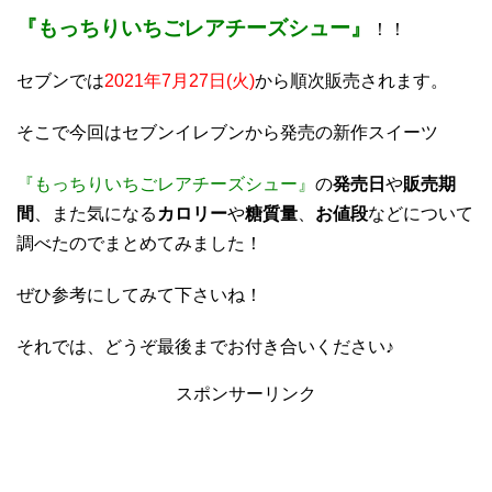
『もっちりいちごレアチーズシュー』
！！
セブンでは
2021年7月27日(火)
から順次販売されます。
そこで今回はセブンイレブンから発売の新作スイーツ
『もっちりいちごレアチーズシュー』
の
発売日
や
販売期
間
、また気になる
カロリー
や
糖質量
、
お値段
などについて
調べたのでまとめてみました！
ぜひ参考にしてみて下さいね！
それでは、どうぞ最後までお付き合いください♪
スポンサーリンク