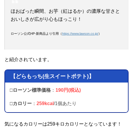
ほおばった瞬間、お芋（紅はるか）の濃厚な甘さと
おいしさが広がり心もほっこり！
ローソン公式HP-新商品より引用（
https://www.lawson.co.jp/
）
と紹介されています。
【どらもっち(生スイートポテト)】
□ローソン標準価格
：
190円(税込)
□カロリー
：
259kcal
/1個あたり
気になるカロリーは259キロカロリーとなっています！