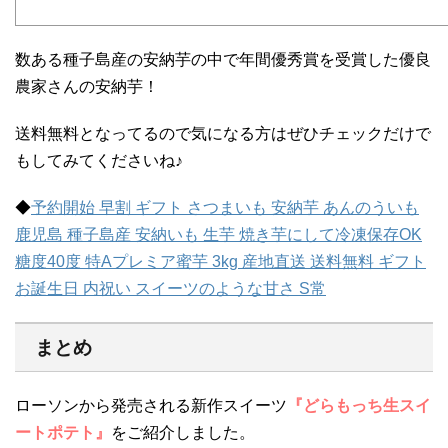
数ある種子島産の安納芋の中で年間優秀賞を受賞した優良
農家さんの安納芋！
送料無料となってるので気になる方はぜひチェックだけで
もしてみてくださいね♪
◆
予約開始 早割 ギフト さつまいも 安納芋 あんのういも
鹿児島 種子島産 安納いも 生芋 焼き芋にして冷凍保存OK
糖度40度 特Aプレミア蜜芋 3kg 産地直送 送料無料 ギフト
お誕生日 内祝い スイーツのような甘さ S常
まとめ
ローソンから発売される新作スイーツ
『どらもっち生スイ
ートポテト』
をご紹介しました。