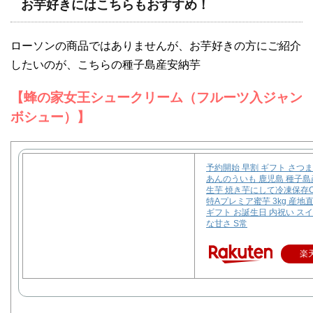
お芋好きにはこちらもおすすめ！
ローソンの商品ではありませんが、お芋好きの方にご紹介
したいのが、こちらの種子島産安納芋
【蜂の家女王シュークリーム（フルーツ入ジャン
ボシュー）】
予約開始 早割 ギフト さつ
あんのういも 鹿児島 種子島
生芋 焼き芋にして冷凍保存O
特Aプレミア蜜芋 3kg 産地
ギフト お誕生日 内祝い ス
な甘さ S常
楽