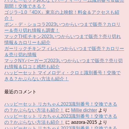
ハッピーセットみんなでパーティーゲーム識別番号＆販売
期間！交換できる？
ゴジラ−1.0『4DX』東京の上映館！料金＆アクセスも紹
介！
ポン・デ・ショコラ2023いつからいつまで販売？カロリ
ー＆売り切れ情報も調査！
マックTHEチキン2023いつからいつまで販売？売り切れ
情報＆カロリーも紹介
ガーリックチキンフィレいつからいつまで販売？カロリー
＆売り切れ情報
マックNYバーガーズ2023いつからいつまで販売？売り切
れ情報＆口コミ感想も紹介
ハッピーセット マイメロディ・クロミ識別番号！交換で
きる？かぶらない方法も紹介！
最近のコメント
ハッピーセット リカちゃん2023識別番号！交換できる
の？かぶらない方法も紹介！
に
Millie dichter
より
ハッピーセット リカちゃん2023識別番号！交換できる
の？かぶらない方法も紹介！
に
aozora-2015
より
ハッピーセット リカちゃん2023識別番号！交換できる