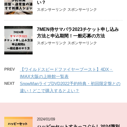
い？
スポンサーリンク スポンサーリンク
7MEN侍サマパラ2023チケット申し込み
方法と申込期間！一般応募の方法
スポンサーリンク スポンサーリンク
PREV
【ワイルドスピードファイヤーブースト】4DX・
IMAX大阪の上映館一覧表
NEXT
SnowManライブDVD2022予約特典・初回限定盤との
違い！どこで購入するとよい？
2024/01/09
ハッピーセットすみっコぐらし2024識別