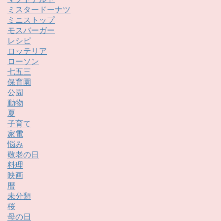
ミスタードーナツ
ミニストップ
モスバーガー
レシピ
ロッテリア
ローソン
七五三
保育園
公園
動物
夏
子育て
家電
悩み
敬老の日
料理
映画
暦
未分類
桜
母の日