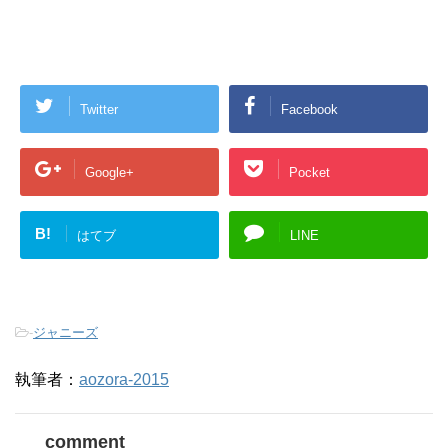
Twitter
Facebook
Google+
Pocket
B!
はてブ
LINE
-
ジャニーズ
執筆者：
aozora-2015
comment