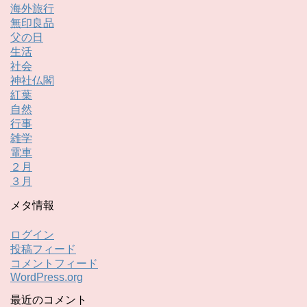
海外旅行
無印良品
父の日
生活
社会
神社仏閣
紅葉
自然
行事
雑学
電車
２月
３月
メタ情報
ログイン
投稿フィード
コメントフィード
WordPress.org
最近のコメント