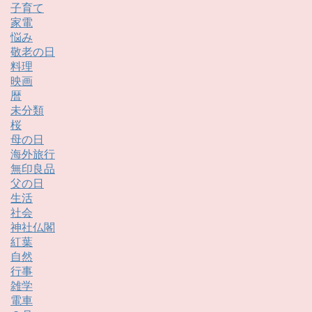
子育て
家電
悩み
敬老の日
料理
映画
暦
未分類
桜
母の日
海外旅行
無印良品
父の日
生活
社会
神社仏閣
紅葉
自然
行事
雑学
電車