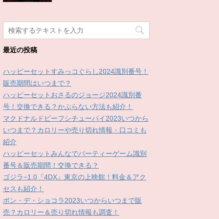
最近の投稿
ハッピーセットすみっコぐらし2024識別番号！
販売期間はいつまで？
ハッピーセットおさるのジョージ2024識別番
号！交換できる？かぶらない方法も紹介！
マクドナルドビーフシチューパイ2023いつから
いつまで？カロリーや売り切れ情報・口コミも
紹介
ハッピーセットみんなでパーティーゲーム識別
番号＆販売期間！交換できる？
ゴジラ−1.0『4DX』東京の上映館！料金＆アク
セスも紹介！
ポン・デ・ショコラ2023いつからいつまで販
売？カロリー＆売り切れ情報も調査！