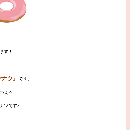
ます！
ーナツ』
です。
わえる！
ナツです♪