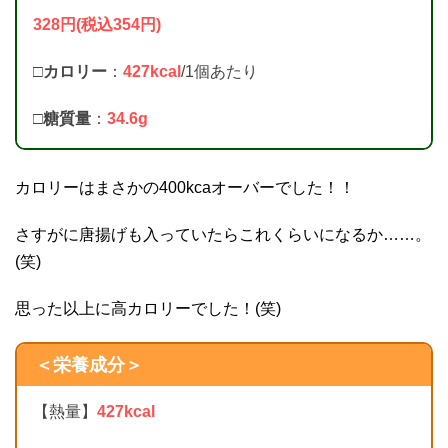
328円(税込354円)
□カロリー
：
427kcal
/1個あたり
□
糖質量
：
34.6g
カロリーはまさかの400kcaオーバーでした！！
さすがに唐揚げも入っていたらこれくらいになるか……。
(笑)
思った以上に高カロリーでした！(笑)
＜栄養成分＞
【熱量】
427kcal