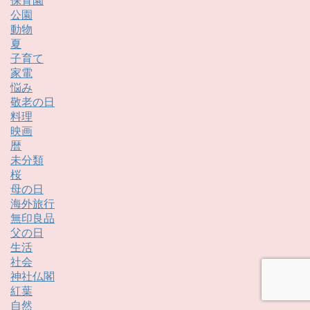
保育園
公園
動物
夏
子育て
家電
悩み
敬老の日
料理
映画
暦
未分類
桜
母の日
海外旅行
無印良品
父の日
生活
社会
神社仏閣
紅葉
自然