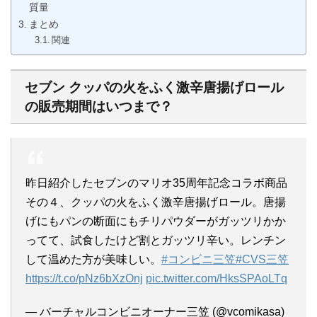
質量
まとめ
関連
セブン クッパの火をふく激辛唐揚げロール
の販売期間はいつまで？
昨日紹介したセブンのマリオ35周年記念コラボ商品
その４、クッパの火をふく激辛唐揚げロール。唐揚
げにもパンの断面にもチリパウダーがガッツリかか
ってて、試食したけど割とガッツリ辛い。レンチン
して温めた方が美味しい。
#コンビニ三笠
#CVS三笠
https://t.co/pNz6bXzOnj
pic.twitter.com/HksSPAoLTq
— バーチャルコンビニオーナー三笠 (@vcomikasa)