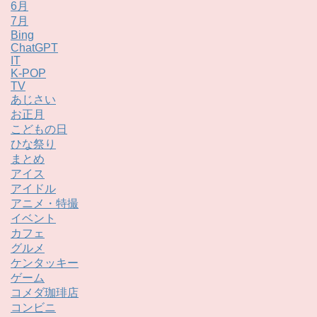
6月
7月
Bing
ChatGPT
IT
K-POP
TV
あじさい
お正月
こどもの日
ひな祭り
まとめ
アイス
アイドル
アニメ・特撮
イベント
カフェ
グルメ
ケンタッキー
ゲーム
コメダ珈琲店
コンビニ