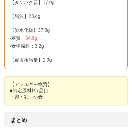
【タンパク質】17.9g
【脂質】23.4g
【炭水化物】37.8g
-糖質：
34.6g
-食物繊維：3.2g
【食塩相当量】1.9g
【アレルギー物質】
■特定原材料7品目
・卵・乳・小麦
まとめ