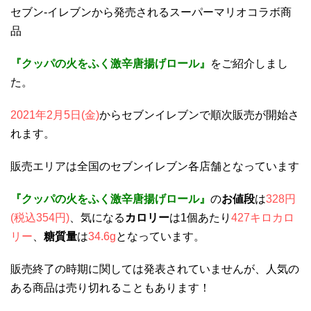
セブン-イレブンから発売されるスーパーマリオコラボ商
品
『クッパの火をふく激辛唐揚げロール』
をご紹介しまし
た。
2021年2月5日(金)
からセブンイレブンで順次販売が開始さ
れます。
販売エリアは全国のセブンイレブン各店舗となっています
『クッパの火をふく激辛唐揚げロール』
の
お値段
は
328円
(税込354円)
、気になる
カロリー
は1個あたり
427キロカロ
リー
、
糖質量
は
34.6g
となっています。
販売終了の時期に関しては発表されていませんが、人気の
ある商品は売り切れることもあります！