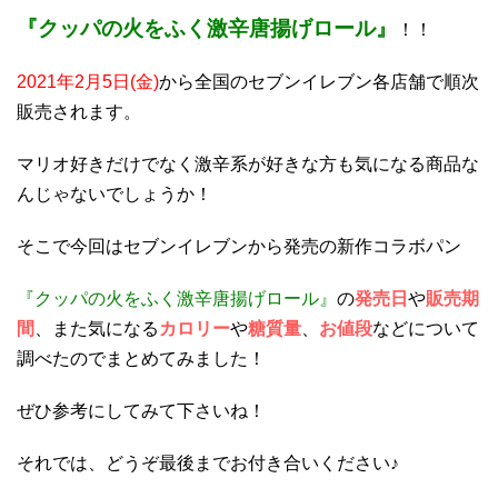
『クッパの火をふく激辛唐揚げロール』
！！
2021年2月5日(金)
から全国のセブンイレブン各店舗で順次
販売されます。
マリオ好きだけでなく激辛系が好きな方も気になる商品な
んじゃないでしょうか！
そこで今回はセブンイレブンから発売の新作コラボパン
『クッパの火をふく激辛唐揚げロール』
の
発売日
や
販売期
間
、また気になる
カロリー
や
糖質量
、
お値段
などについて
調べたのでまとめてみました！
ぜひ参考にしてみて下さいね！
それでは、どうぞ最後までお付き合いください♪