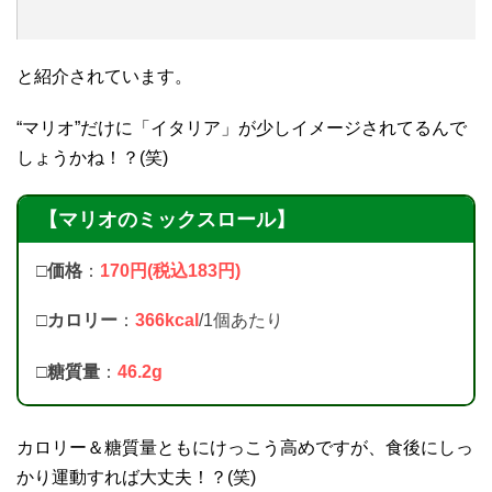
と紹介されています。
“マリオ”だけに「イタリア」が少しイメージされてるんで
しょうかね！？(笑)
【マリオのミックスロール】
□価格
：
170円(税込183円)
□カロリー
：
366kcal
/1個あたり
□
糖質量
：
46.2g
カロリー＆糖質量ともにけっこう高めですが、食後にしっ
かり運動すれば大丈夫！？(笑)