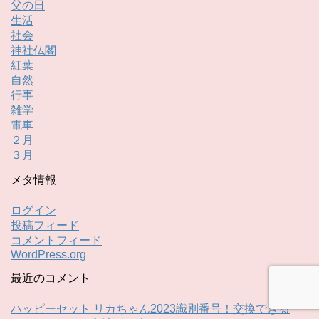
父の日
生活
社会
神社仏閣
紅葉
自然
行事
雑学
電車
２月
３月
メタ情報
ログイン
投稿フィード
コメントフィード
WordPress.org
最近のコメント
ハッピーセット リカちゃん2023識別番号！交換できる