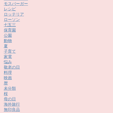
モスバーガー
レシピ
ロッテリア
ローソン
七五三
保育園
公園
動物
夏
子育て
家電
悩み
敬老の日
料理
映画
暦
未分類
桜
母の日
海外旅行
無印良品