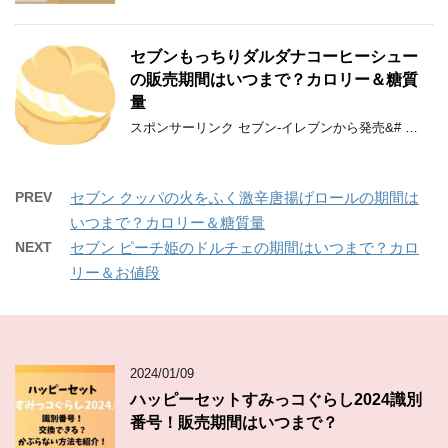
セブンもっちりダルダナコーヒーシュー
の販売期間はいつまで？カロリー＆糖質
量
スポンサーリンク セブン-イレブンから発売&# …
PREV
セブン クッパの火をふく激辛唐揚げロールの期間は
いつまで？カロリー＆糖質量
NEXT
セブン ピーチ姫のドルチェの期間はいつまで？カロ
リー＆お値段
2024/01/09
ハッピーセットすみっコぐらし2024識別
番号！販売期間はいつまで？