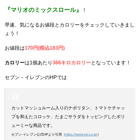
『
マリオのミックスロール
』
！
早速、気になるお値段とカロリーをチェックしていきまし
ょう！
お値段は
170円(税込183円)
カロリー
は1個あたり
366キロカロリー
となっています！
セブン－イレブンのHPでは
カットマッシュルーム入りのナポリタン、トマトケチャッ
プを和えたコロッケ、たまごサラダをトッピングしたボリ
ューミーな商品です。
セブン-イレブン公式HPより引用（
https://www.sej.co.jp/
）