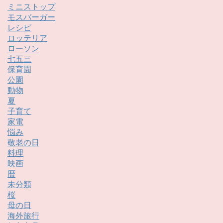
ミニストップ
モスバーガー
レシピ
ロッテリア
ローソン
七五三
保育園
公園
動物
夏
子育て
家電
悩み
敬老の日
料理
映画
暦
未分類
桜
母の日
海外旅行