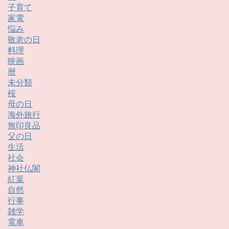
子育て
家電
悩み
敬老の日
料理
映画
暦
未分類
桜
母の日
海外旅行
無印良品
父の日
生活
社会
神社仏閣
紅葉
自然
行事
雑学
電車