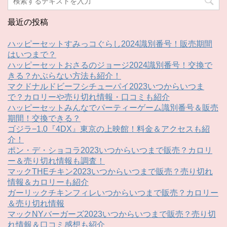
最近の投稿
ハッピーセットすみっコぐらし2024識別番号！販売期間
はいつまで？
ハッピーセットおさるのジョージ2024識別番号！交換で
きる？かぶらない方法も紹介！
マクドナルドビーフシチューパイ2023いつからいつま
で？カロリーや売り切れ情報・口コミも紹介
ハッピーセットみんなでパーティーゲーム識別番号＆販売
期間！交換できる？
ゴジラ−1.0『4DX』東京の上映館！料金＆アクセスも紹
介！
ポン・デ・ショコラ2023いつからいつまで販売？カロリ
ー＆売り切れ情報も調査！
マックTHEチキン2023いつからいつまで販売？売り切れ
情報＆カロリーも紹介
ガーリックチキンフィレいつからいつまで販売？カロリー
＆売り切れ情報
マックNYバーガーズ2023いつからいつまで販売？売り切
れ情報＆口コミ感想も紹介