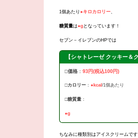
1個あたり
●キロカロリー
、
糖質量
は
●g
となっています！
セブン－イレブンのHPでは
【シャトレーゼ クッキー＆
□価格
：
93円(税込100円)
□カロリー
：
●kcal
/1個あたり
□
糖質量
：
●g
ちなみに種類別はアイスクリームです