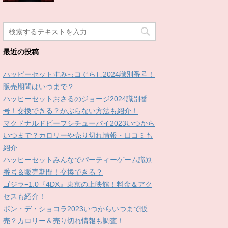
最近の投稿
ハッピーセットすみっコぐらし2024識別番号！
販売期間はいつまで？
ハッピーセットおさるのジョージ2024識別番
号！交換できる？かぶらない方法も紹介！
マクドナルドビーフシチューパイ2023いつから
いつまで？カロリーや売り切れ情報・口コミも
紹介
ハッピーセットみんなでパーティーゲーム識別
番号＆販売期間！交換できる？
ゴジラ−1.0『4DX』東京の上映館！料金＆アク
セスも紹介！
ポン・デ・ショコラ2023いつからいつまで販
売？カロリー＆売り切れ情報も調査！