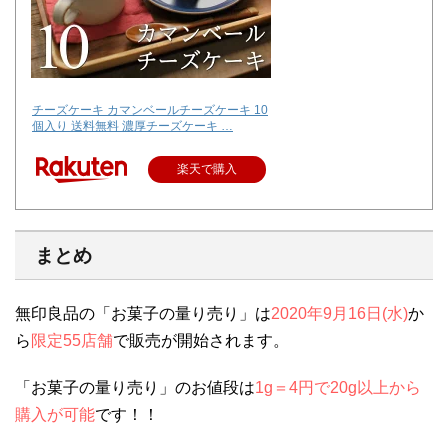
チーズケーキ カマンベールチーズケーキ 10
個入り 送料無料 濃厚チーズケーキ …
楽天で購入
まとめ
無印良品の「お菓子の量り売り」は
2020年9月16日(水)
か
ら
限定55店舗
で販売が開始されます。
「お菓子の量り売り」のお値段は
1g＝4円で20g以上から
購入が可能
です！！