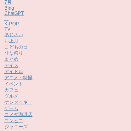
7月
Bing
ChatGPT
IT
K-POP
TV
あじさい
お正月
こどもの日
ひな祭り
まとめ
アイス
アイドル
アニメ・特撮
イベント
カフェ
グルメ
ケンタッキー
ゲーム
コメダ珈琲店
コンビニ
ジャニーズ