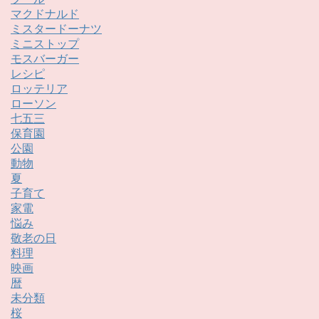
マクドナルド
ミスタードーナツ
ミニストップ
モスバーガー
レシピ
ロッテリア
ローソン
七五三
保育園
公園
動物
夏
子育て
家電
悩み
敬老の日
料理
映画
暦
未分類
桜