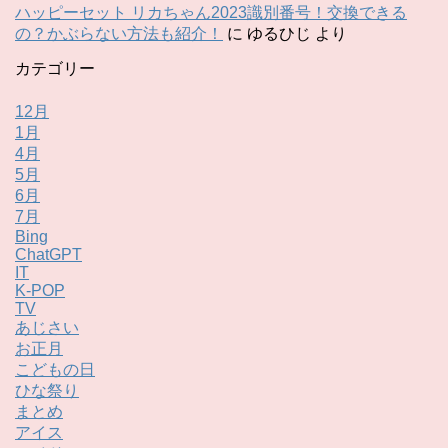
ハッピーセット リカちゃん2023識別番号！交換できる
の？かぶらない方法も紹介！
に
ゆるひじ
より
カテゴリー
12月
1月
4月
5月
6月
7月
Bing
ChatGPT
IT
K-POP
TV
あじさい
お正月
こどもの日
ひな祭り
まとめ
アイス