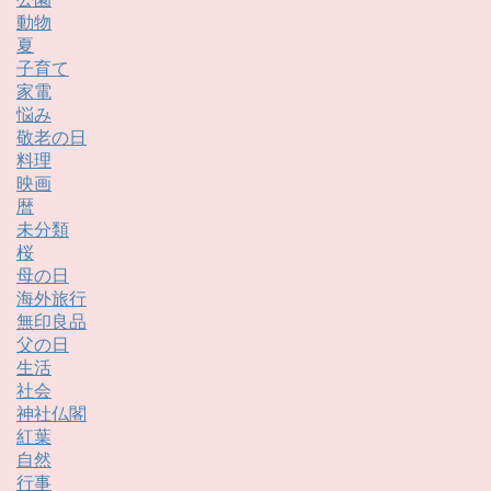
動物
夏
子育て
家電
悩み
敬老の日
料理
映画
暦
未分類
桜
母の日
海外旅行
無印良品
父の日
生活
社会
神社仏閣
紅葉
自然
行事