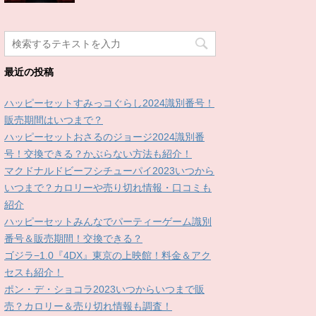
最近の投稿
ハッピーセットすみっコぐらし2024識別番号！
販売期間はいつまで？
ハッピーセットおさるのジョージ2024識別番
号！交換できる？かぶらない方法も紹介！
マクドナルドビーフシチューパイ2023いつから
いつまで？カロリーや売り切れ情報・口コミも
紹介
ハッピーセットみんなでパーティーゲーム識別
番号＆販売期間！交換できる？
ゴジラ−1.0『4DX』東京の上映館！料金＆アク
セスも紹介！
ポン・デ・ショコラ2023いつからいつまで販
売？カロリー＆売り切れ情報も調査！