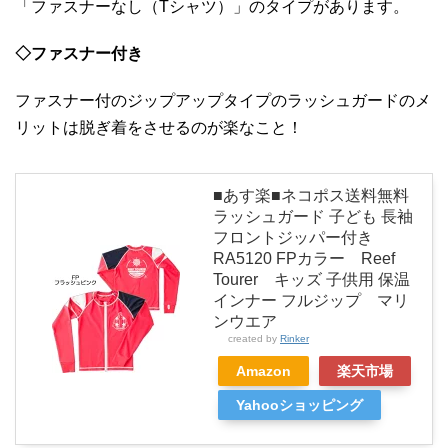
「ファスナーなし（Tシャツ）」のタイプがあります。
◇ファスナー付き
ファスナー付のジップアップタイプのラッシュガードのメ
リットは脱ぎ着をさせるのが楽なこと！
■あす楽■ネコポス送料無料
ラッシュガード 子ども 長袖
フロントジッパー付き
RA5120 FPカラー Reef
Tourer キッズ 子供用 保温
インナー フルジップ マリ
ンウエア
created by
Rinker
Amazon
楽天市場
Yahooショッピング