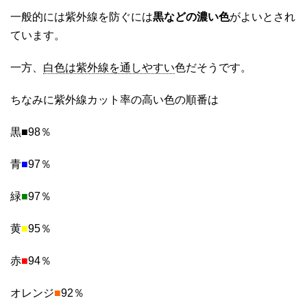
一般的には紫外線を防ぐには
黒などの濃い色
がよいとされ
ています。
一方、
白色は紫外線を通しやすい
色だそうです。
ちなみに紫外線カット率の高い色の順番は
黒■98％
青
■
97％
緑
■
97％
黄
■
95％
赤
■
94％
オレンジ
■
92％