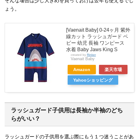
そんな場合は少し大きめを買っておけば翌年も使えるでし
ょう。
[Vaenait Baby] 0-24ヶ月 紫外
線カット ラッシュガード ベ
ビー 幼児 長袖 ワンピース
水着 Baby Jaws King S
created by
Rinker
Vaenait Baby
Amazon
楽天市場
Yahooショッピング
ラッシュガード子供用は長袖か半袖のどち
らがいい？
ラッシュガードの子供用を選ぶ際にもう１つ迷うことがあ