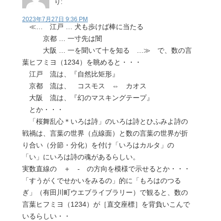
り:
2023年7月27日 9:36 PM
≪… 江戸 … 犬も歩けば棒に当たる
京都 … 一寸先は闇
大阪 … 一を聞いて十を知る …≫ で、数の言
葉ヒフミヨ（1234）を眺めると・・・
江戸 流は、『自然比矩形』
京都 流は、 コスモス ⇔ カオス
大阪 流は、『幻のマスキングテープ』
とか・・・
「桜舞乱心＊いろは詩」のいろは詩とひふみよ詩の
戦禍は、言葉の世界（点線面）と数の言葉の世界が折
り合い（分節・分化）を付け「いろはカルタ」の
「い」にいろは詩の魂があるらしい。
実数直線の ＋ - の方向を模様で示せるとか・・・
「すうがくでせかいをみるの」的に「もろはのつる
ぎ」（有田川町ウエブライブラリー）で観ると、数の
言葉ヒフミヨ（1234）が［直交座標］を背負いこんで
いるらしい・・