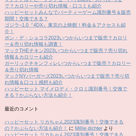
で？カロリーや売り切れ情報・口コミも紹介
ハッピーセットみんなでパーティーゲーム識別番号＆販売
期間！交換できる？
ゴジラ−1.0『4DX』東京の上映館！料金＆アクセスも紹
介！
ポン・デ・ショコラ2023いつからいつまで販売？カロリ
ー＆売り切れ情報も調査！
マックTHEチキン2023いつからいつまで販売？売り切れ
情報＆カロリーも紹介
ガーリックチキンフィレいつからいつまで販売？カロリー
＆売り切れ情報
マックNYバーガーズ2023いつからいつまで販売？売り切
れ情報＆口コミ感想も紹介
ハッピーセット マイメロディ・クロミ識別番号！交換で
きる？かぶらない方法も紹介！
最近のコメント
ハッピーセット リカちゃん2023識別番号！交換できる
の？かぶらない方法も紹介！
に
Millie dichter
より
ハッピーセット リカちゃん2023識別番号！交換できる