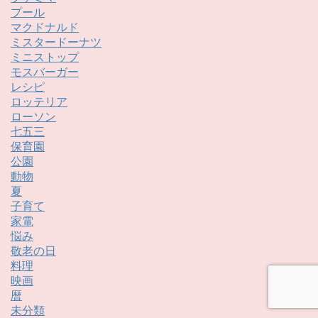
プール
マクドナルド
ミスタードーナツ
ミニストップ
モスバーガー
レシピ
ロッテリア
ローソン
七五三
保育園
公園
動物
夏
子育て
家電
悩み
敬老の日
料理
映画
暦
未分類