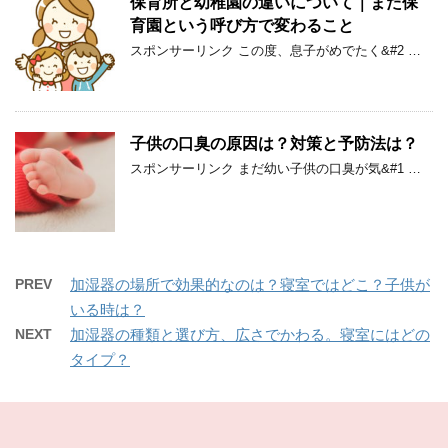
保育所と幼稚園の違いについて｜また保
育園という呼び方で変わること
スポンサーリンク この度、息子がめでたく&#2 …
子供の口臭の原因は？対策と予防法は？
スポンサーリンク まだ幼い子供の口臭が気&#1 …
PREV
加湿器の場所で効果的なのは？寝室ではどこ？子供が
いる時は？
NEXT
加湿器の種類と選び方、広さでかわる。寝室にはどの
タイプ？