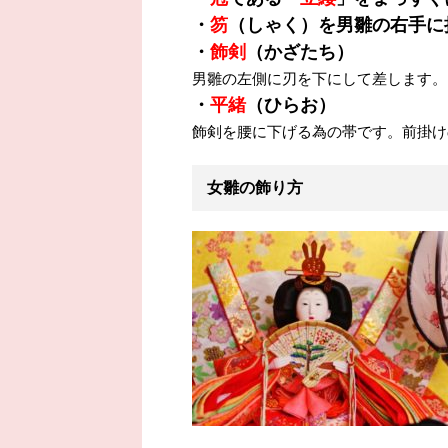
・
笏
（しゃく）を男雛の右手に
・
飾剣
（かざたち）
男雛の左側に刃を下にして差します。
・
平緒
（ひらお）
飾剣を腰に下げる為の帯です。前掛け
女雛の飾り方