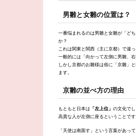
男雛と女雛の位置は？
一番悩まれるのは男雛と女雛が「どち
か？
これは関東と関西（主に京都）で違っ
一般的には「向かって左側に男雛、右
しかし京都のお雛様は俗に「京雛」と
ます。
京雛の並べ方の理由
もともと日本は
「左上位」
の文化でし
高貴な人が左側に座るということです
「天使は南面す」という言葉があって