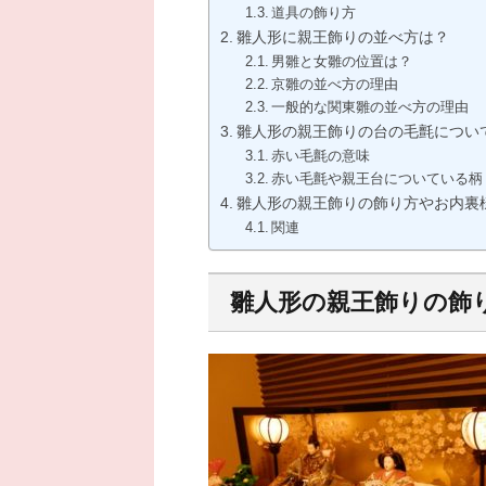
道具の飾り方
雛人形に親王飾りの並べ方は？
男雛と女雛の位置は？
京雛の並べ方の理由
一般的な関東雛の並べ方の理由
雛人形の親王飾りの台の毛氈につい
赤い毛氈の意味
赤い毛氈や親王台についている柄
雛人形の親王飾りの飾り方やお内裏
関連
雛人形の親王飾りの飾