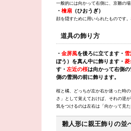
一般的には向かって右側に、京雛の場
・
檜扇
（ひおうぎ）
顔を隠すために用いられたものです。
道具の飾り方
・
金屏風
を後ろに立てます
・
雪
ぽう）を真ん中に飾ります
・
菱
す
・
左近の桜
は向かって右側の
側の雪洞の前に飾ります。
桜と橘、どっちが左か右か迷った時の
さ」として覚えておけば、それの逆が
気をつけるのは左右は「向かって見た
雛人形に親王飾りの並