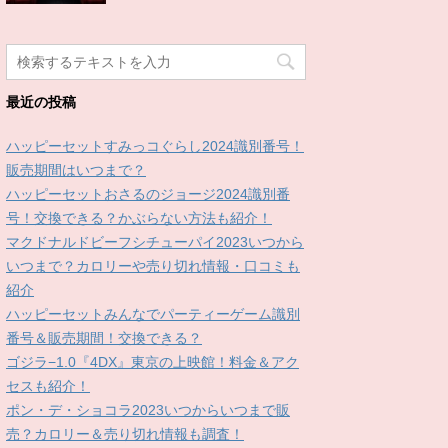
最近の投稿
ハッピーセットすみっコぐらし2024識別番号！
販売期間はいつまで？
ハッピーセットおさるのジョージ2024識別番
号！交換できる？かぶらない方法も紹介！
マクドナルドビーフシチューパイ2023いつから
いつまで？カロリーや売り切れ情報・口コミも
紹介
ハッピーセットみんなでパーティーゲーム識別
番号＆販売期間！交換できる？
ゴジラ−1.0『4DX』東京の上映館！料金＆アク
セスも紹介！
ポン・デ・ショコラ2023いつからいつまで販
売？カロリー＆売り切れ情報も調査！