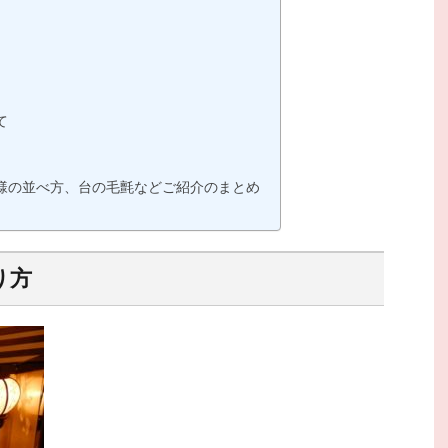
て
様の並べ方、台の毛氈などご紹介のまとめ
り方