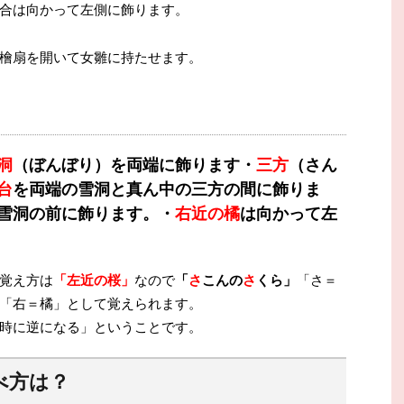
合は向かって左側に飾ります。
檜扇を開いて女雛に持たせます。
洞
（ぼんぼり）を両端に飾ります
・
三方
（さん
台
を両端の雪洞と真ん中の三方の間に飾りま
雪洞の前に飾ります。
・
右近の橘
は向かって左
覚え方は
「左近の桜」
なので
「
さ
こんの
さ
くら」
「さ＝
「右＝橘」として覚えられます。
時に逆になる」ということです。
べ方は？