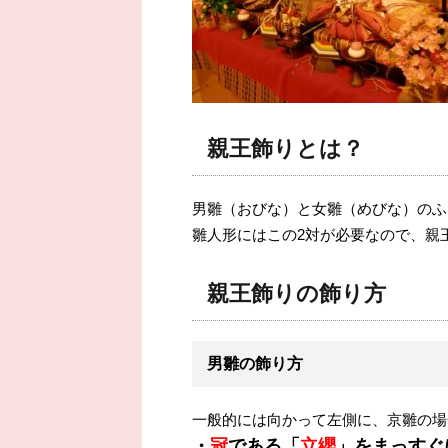
親王飾りとは？
男雛（おびな）と女雛（めびな）のふ
雛人形にはこの2対が必要なので、親
親王飾りの飾り方
男雛の飾り方
一般的には向かって左側に、京雛の場
・
冠
である「
立纓
」をまっすぐ