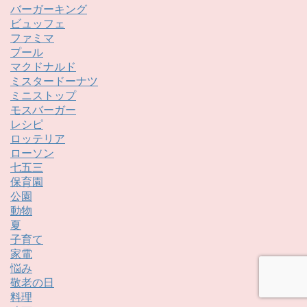
バーガーキング
ビュッフェ
ファミマ
プール
マクドナルド
ミスタードーナツ
ミニストップ
モスバーガー
レシピ
ロッテリア
ローソン
七五三
保育園
公園
動物
夏
子育て
家電
悩み
敬老の日
料理