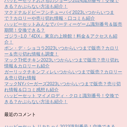
ハッピーセットおさるのジョージ2024識別番号！交換で
きる？かぶらない方法も紹介！
マクドナルドビーフシチューパイ2023いつからいつま
で？カロリーや売り切れ情報・口コミも紹介
ハッピーセットみんなでパーティーゲーム識別番号＆販売
期間！交換できる？
ゴジラ−1.0『4DX』東京の上映館！料金＆アクセスも紹
介！
ポン・デ・ショコラ2023いつからいつまで販売？カロリ
ー＆売り切れ情報も調査！
マックTHEチキン2023いつからいつまで販売？売り切れ
情報＆カロリーも紹介
ガーリックチキンフィレいつからいつまで販売？カロリー
＆売り切れ情報
マックNYバーガーズ2023いつからいつまで販売？売り切
れ情報＆口コミ感想も紹介
ハッピーセット マイメロディ・クロミ識別番号！交換で
きる？かぶらない方法も紹介！
最近のコメント
ハッピーセット リカちゃん2023識別番号！交換できる