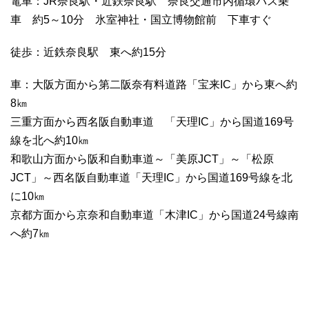
電車：JR奈良駅・近鉄奈良駅 奈良交通市内循環バス乗
車 約5～10分 氷室神社・国立博物館前 下車すぐ
徒歩：近鉄奈良駅 東へ約15分
車：大阪方面から第二阪奈有料道路「宝来IC」から東へ約
8㎞
三重方面から西名阪自動車道 「天理IC」から国道169号
線を北へ約10㎞
和歌山方面から阪和自動車道～「美原JCT」～「松原
JCT」～西名阪自動車道「天理IC」から国道169号線を北
に10㎞
京都方面から京奈和自動車道「木津IC」から国道24号線南
へ約7㎞