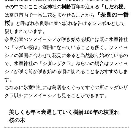
その中でもここ氷室神社の
樹齢百年
を迎える
「しだれ桜」
『奈良の一番
は奈良市内で一番に花を咲かせることから
桜』
と呼ばれ奈良県に春の訪れを告げるシンボルとして
親しまれています。
奈良公園のソメイヨシノが咲き始める頃には既に氷室神社
の『シダレ桜は』満開になっていることも多く、ソメイヨ
シノの満開に合わせて花見に来ると当然散り始めているの
で、氷室神社の「シダレザクラ」ねらいの場合はソメイヨ
シノが咲く前か咲き始める頃に訪れることをおすすめしま
す。
ちなみに氷室神社には鳥居をくぐってすぐの所にシダレザ
クラ以外にソメイヨシノも見ることができます。
美しくも年々衰退していく樹齢100年の枝垂れ
桜の木