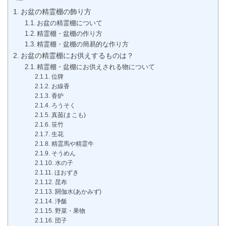
お盆の精霊棚の飾り方
お盆の精霊棚について
精霊棚・盆棚の作り方
精霊棚・盆棚の簡易的な作り方
お盆の精霊棚にお供えするものは？
精霊棚・盆棚にお供えされる物について
位牌
お線香
香炉
ろうそく
真菰(まこも)
笹竹
生花
精霊馬や精霊牛
そうめん
水の子
ほおずき
昆布
閼伽水(あかみず)
浄飯
野菜・果物
団子